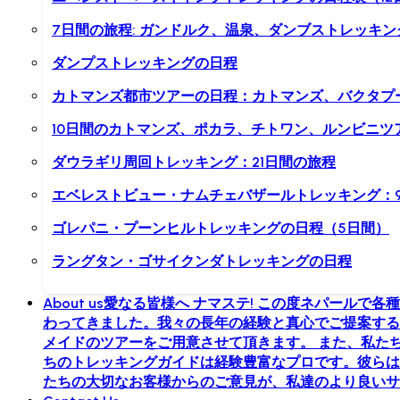
7日間の旅程: ガンドルク、温泉、ダンブストレッキン
ダンプストレッキングの日程
カトマンズ都市ツアーの日程：カトマンズ、バクタプ
10日間のカトマンズ、ポカラ、チトワン、ルンビニツ
ダウラギリ周回トレッキング：21日間の旅程
エベレストビュー・ナムチェバザールトレッキング：
ゴレパニ・プーンヒルトレッキングの日程（5日間）
ラングタン・ゴサイクンダトレッキングの日程
About us
愛なる皆様へ ナマステ! この度ネパールで各
わってきました。我々の長年の経験と真心でご提案する
メイドのツアーをご用意させて頂きます。 また、私た
ちのトレッキングガイドは経験豊富なプロです。彼らは
たちの大切なお客様からのご意見が、私達のより良いサ