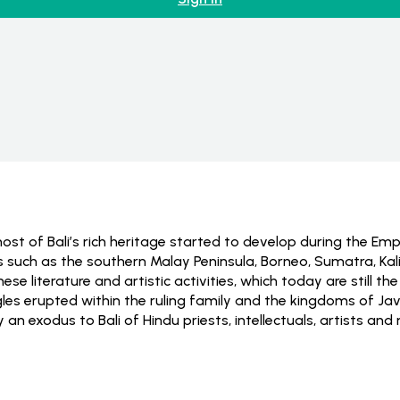
st of Bali’s rich heritage started to develop during the Empi
such as the southern Malay Peninsula, Borneo, Sumatra, Kali
e literature and artistic activities, which today are still t
s erupted within the ruling family and the kingdoms of Java
an exodus to Bali of Hindu priests, intellectuals, artists and