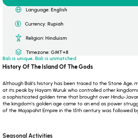
Language:
English
Currency:
Rupiah
Religion:
Hinduism
Timezone:
GMT+8
Bali is unique, Bali is unmatched
History Of The Island Of The Gods
Although Bali’s history has been traced to the Stone Age, mo
at its peak by Hayam Wuruk who controlled other kingdoms 
a sophisticated golden time that brought over Hindu-Javanes
the kingdom’s golden age came to an end as power struggle
of the Majapahit Empire in the 15th century was followed by 
Seasonal Activities