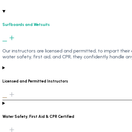
Surfboards and Wetsuits
Our instructors are licensed and permitted, to impart their
water safety, first aid, and CPR, they confidently handle any
Licensed and Permitted Instructors
Water Safety, First Aid & CPR Certified