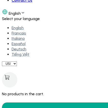
Contact Us
English
Select your language
English
Français
Italiano
Español
Deutsch
Tiếng Việt
No products in the cart.