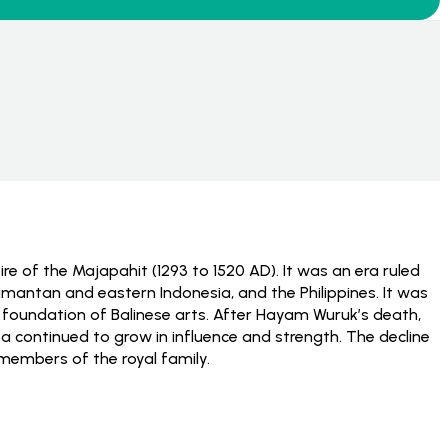
re of the Majapahit (1293 to 1520 AD). It was an era ruled
mantan and eastern Indonesia, and the Philippines. It was
he foundation of Balinese arts. After Hayam Wuruk’s death,
 continued to grow in influence and strength. The decline
 members of the royal family.