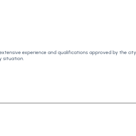
 extensive experience and qualifications approved by the cit
 situation.