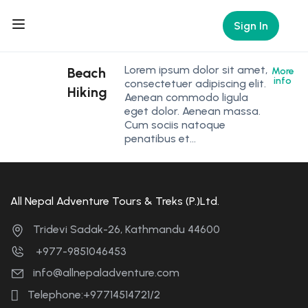
Sign In
Lorem ipsum dolor sit amet,
Beach
More
info
consectetuer adipiscing elit.
Hiking
Aenean commodo ligula
eget dolor. Aenean massa.
Cum sociis natoque
penatibus et…
All Nepal Adventure Tours & Treks (P.)Ltd.
Tridevi Sadak-26, Kathmandu 44600
+977-9851046453
info@allnepaladventure.com
Telephone:+97714514721/2