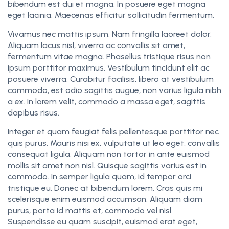
bibendum est dui et magna. In posuere eget magna
eget lacinia. Maecenas efficitur sollicitudin fermentum.
Vivamus nec mattis ipsum. Nam fringilla laoreet dolor.
Aliquam lacus nisl, viverra ac convallis sit amet,
fermentum vitae magna. Phasellus tristique risus non
ipsum porttitor maximus. Vestibulum tincidunt elit ac
posuere viverra. Curabitur facilisis, libero at vestibulum
commodo, est odio sagittis augue, non varius ligula nibh
a ex. In lorem velit, commodo a massa eget, sagittis
dapibus risus.
Integer et quam feugiat felis pellentesque porttitor nec
quis purus. Mauris nisi ex, vulputate ut leo eget, convallis
consequat ligula. Aliquam non tortor in ante euismod
mollis sit amet non nisl. Quisque sagittis varius est in
commodo. In semper ligula quam, id tempor orci
tristique eu. Donec at bibendum lorem. Cras quis mi
scelerisque enim euismod accumsan. Aliquam diam
purus, porta id mattis et, commodo vel nisl.
Suspendisse eu quam suscipit, euismod erat eget,