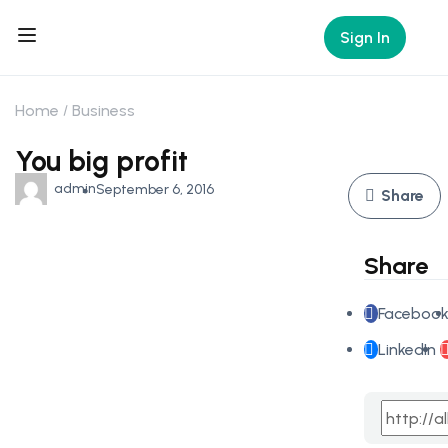
Sign In
Home
Business
You big profit
admin
September 6, 2016
Share
Share
Faceboo
LinkedIn