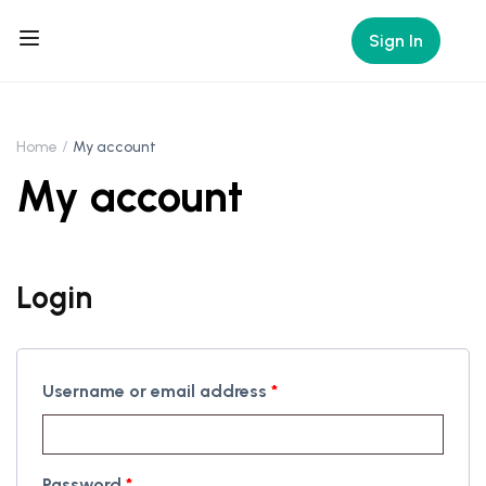
Sign In
Home
My account
My account
Login
Username or email address
*
Password
*