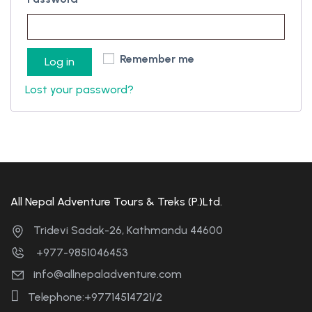
Remember me
Log in
Lost your password?
All Nepal Adventure Tours & Treks (P.)Ltd.
Tridevi Sadak-26, Kathmandu 44600
+977-9851046453
info@allnepaladventure.com
Telephone:+97714514721/2