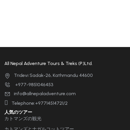
7 family-friendly
Caribbean islands for your
next vacation
11 Apr, 2024
All Nepal Adventure Tours & Treks (P.)Ltd.
Tridevi Sadak-26, Kathmandu 44600
+977-9851046453
info@allnepaladventure.com
Telephone:+97714514721/2
人気のツアー
カトマンズの観光
カトマンズとナガルコットツアー