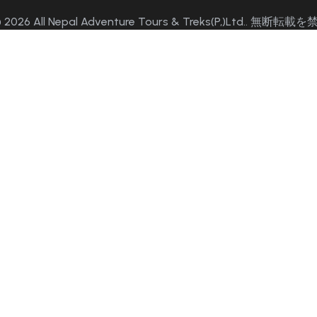
026 All Nepal Adventure Tours & Treks(P,)Ltd.. 無断