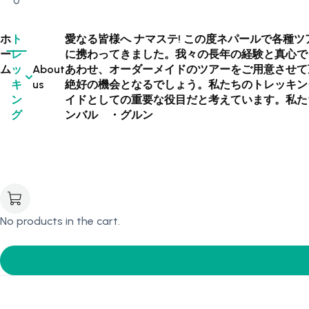
0
ホ
ト
愛なる皆様へ ナマステ! この度ネパールで各種
ー
レ
に携わってきました。我々の長年の経験と真心で
ム
ッ
About
あわせ、オーダーメイドのツアーをご用意させて
キ
us
絶好の機会となるでしょう。私たちのトレッキン
ン
イドとしての重要な役目だと考えています。私た
グ
ンバル ・グルン
No products in the cart.