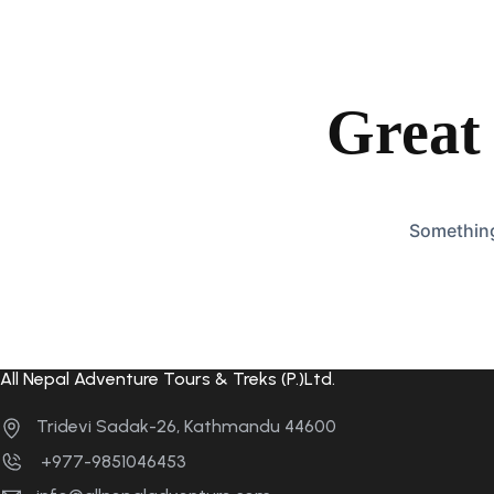
Great 
Something 
All Nepal Adventure Tours & Treks (P.)Ltd.
Tridevi Sadak-26, Kathmandu 44600
+977-9851046453