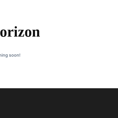
horizon
ching soon!