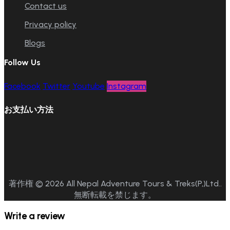
Contact us
Privacy policy
Blogs
Follow Us
Facebook
Twitter
Youtube
Instagram
お支払い方法
著作権 © 2026 All Nepal Adventure Tours & Treks(P,)Ltd..
無断転載を禁じます。
Write a review