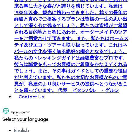
来る事に大きな喜びと誇りを感じています。私達は
1988年以来、観光に携わってきました。我々の長年の
経験と真心でご提案するプランは皆様の一生の思い出
として深く心に残るでしょう。私たちは皆様がご希望
される目的地と日程にあわせ、オーダーメイドのツア
ーをご用意させて頂きます。 また、私たちはホームス
テイ及びエコ・ツアーも取り扱っています。これはネ
パールの文化を深く知る絶好の機会となるでしょう。
私たちのトレッキングガイドは経験豊富なプロです。
彼らは誠意をもってお客様のご希望をかなえてくれる
でしょう。また、その事はガイドとしての重要な役目
だと考えています。私たちの大切なお客様からのご意
見が、私達のより良いサービスの提供へとつながるこ
とを願っています。 代表 ピタンバル ・グルン
Contact Us
English
Select your language
English