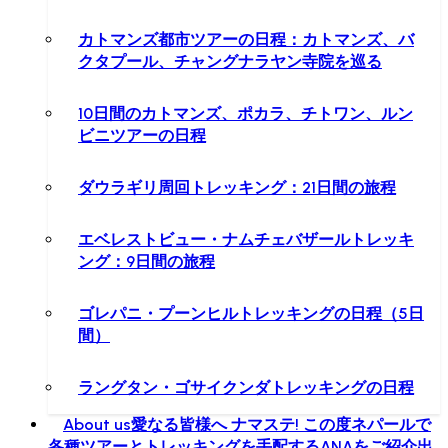
カトマンズ都市ツアーの日程：カトマンズ、バ
クタプール、チャングナラヤン寺院を巡る
10日間のカトマンズ、ポカラ、チトワン、ルン
ビニツアーの日程
ダウラギリ周回トレッキング：21日間の旅程
エベレストビュー・ナムチェバザールトレッキ
ング：9日間の旅程
ゴレパニ・プーンヒルトレッキングの日程（5日
間）
ラングタン・ゴサイクンダトレッキングの日程
About us
愛なる皆様へ ナマステ! この度ネパールで
各種ツアーとトレッキングを手配するANAをご紹介出