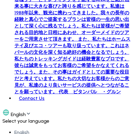
来る事に大きな喜びと誇りを感じています。私達は
1988年以来、観光に携わってきました。我々の長年の
経験と真心でご提案するプランは皆様の一生の思い出
として深く心に残るでしょう。私たちは皆様がご希望
される目的地と日程にあわせ、オーダーメイドのツア
ーをご用意させて頂きます。 また、私たちはホームス
テイ及びエコ・ツアーも取り扱っています。これはネ
パールの文化を深く知る絶好の機会となるでしょう。
私たちのトレッキングガイドは経験豊富なプロです。
彼らは誠意をもってお客様のご希望をかなえてくれる
でしょう。また、その事はガイドとしての重要な役目
だと考えています。私たちの大切なお客様からのご意
見が、私達のより良いサービスの提供へとつながるこ
とを願っています。 代表 ピタンバル ・グルン
Contact Us
English
Select your language
English