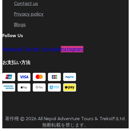
Contact us
Privacy policy
Blogs
Follow Us
Facebook
Twitter
Youtube
Instagram
お支払い方法
著作権 © 2026 All Nepal Adventure Tours & Treks(P,)Ltd..
無断転載を禁じます。