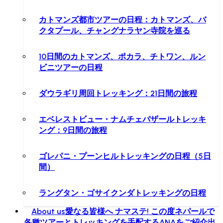
カトマンズ都市ツアーの日程：カトマンズ、バ
クタプール、チャングナラヤン寺院を巡る
10日間のカトマンズ、ポカラ、チトワン、ルン
ビニツアーの日程
ダウラギリ周回トレッキング：21日間の旅程
エベレストビュー・ナムチェバザールトレッキ
ング：9日間の旅程
ゴレパニ・プーンヒルトレッキングの日程（5日
間）
ラングタン・ゴサイクンダトレッキングの日程
About us
愛なる皆様へ ナマステ! この度ネパールで
各種ツアーとトレッキングを手配するANAをご紹介出