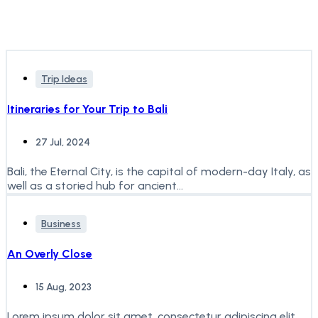
Trip Ideas
Itineraries for Your Trip to Bali
27 Jul, 2024
Bali, the Eternal City, is the capital of modern-day Italy, as
well as a storied hub for ancient...
Business
An Overly Close
15 Aug, 2023
Lorem ipsum dolor sit amet, consectetur adipiscing elit.