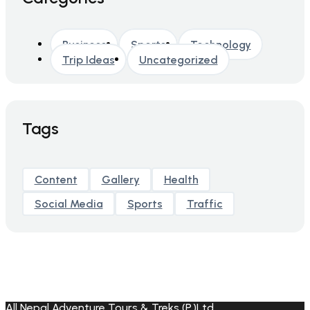
Business
Sports
Technology
Trip Ideas
Uncategorized
Tags
Content
Gallery
Health
Social Media
Sports
Traffic
All Nepal Adventure Tours & Treks (P.)Ltd.