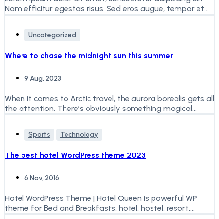
Nam efficitur egestas risus. Sed eros augue, tempor et
faucibus...
Uncategorized
Where to chase the midnight sun this summer
9 Aug, 2023
When it comes to Arctic travel, the aurora borealis gets all
the attention. There’s obviously something magical
about...
Sports
Technology
The best hotel WordPress theme 2023
6 Nov, 2016
Hotel WordPress Theme | Hotel Queen is powerful WP
theme for Bed and Breakfasts, hotel, hostel, resort,
vacation room/apartment...