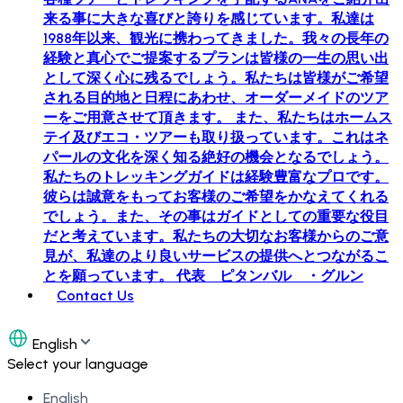
来る事に大きな喜びと誇りを感じています。私達は
1988年以来、観光に携わってきました。我々の長年の
経験と真心でご提案するプランは皆様の一生の思い出
として深く心に残るでしょう。私たちは皆様がご希望
される目的地と日程にあわせ、オーダーメイドのツア
ーをご用意させて頂きます。 また、私たちはホームス
テイ及びエコ・ツアーも取り扱っています。これはネ
パールの文化を深く知る絶好の機会となるでしょう。
私たちのトレッキングガイドは経験豊富なプロです。
彼らは誠意をもってお客様のご希望をかなえてくれる
でしょう。また、その事はガイドとしての重要な役目
だと考えています。私たちの大切なお客様からのご意
見が、私達のより良いサービスの提供へとつながるこ
とを願っています。 代表 ピタンバル ・グルン
Contact Us
English
Select your language
English