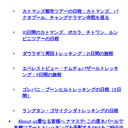
カトマンズ都市ツアーの日程：カトマンズ、バ
クタプール、チャングナラヤン寺院を巡る
10日間のカトマンズ、ポカラ、チトワン、ルン
ビニツアーの日程
ダウラギリ周回トレッキング：21日間の旅程
エベレストビュー・ナムチェバザールトレッキ
ング：9日間の旅程
ゴレパニ・プーンヒルトレッキングの日程（5日
間）
ラングタン・ゴサイクンダトレッキングの日程
About us
愛なる皆様へ ナマステ! この度ネパールで
各種ツアーとトレッキングを手配するANAをご紹介出