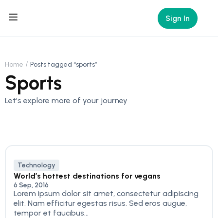
Sign In
Home
Posts tagged “sports”
Sports
Let’s explore more of your journey
Technology
World’s hottest destinations for vegans
6 Sep, 2016
Lorem ipsum dolor sit amet, consectetur adipiscing
elit. Nam efficitur egestas risus. Sed eros augue,
tempor et faucibus...