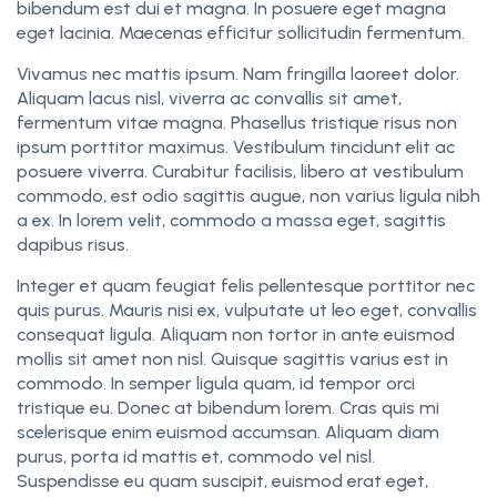
bibendum est dui et magna. In posuere eget magna
eget lacinia. Maecenas efficitur sollicitudin fermentum.
Vivamus nec mattis ipsum. Nam fringilla laoreet dolor.
Aliquam lacus nisl, viverra ac convallis sit amet,
fermentum vitae magna. Phasellus tristique risus non
ipsum porttitor maximus. Vestibulum tincidunt elit ac
posuere viverra. Curabitur facilisis, libero at vestibulum
commodo, est odio sagittis augue, non varius ligula nibh
a ex. In lorem velit, commodo a massa eget, sagittis
dapibus risus.
Integer et quam feugiat felis pellentesque porttitor nec
quis purus. Mauris nisi ex, vulputate ut leo eget, convallis
consequat ligula. Aliquam non tortor in ante euismod
mollis sit amet non nisl. Quisque sagittis varius est in
commodo. In semper ligula quam, id tempor orci
tristique eu. Donec at bibendum lorem. Cras quis mi
scelerisque enim euismod accumsan. Aliquam diam
purus, porta id mattis et, commodo vel nisl.
Suspendisse eu quam suscipit, euismod erat eget,