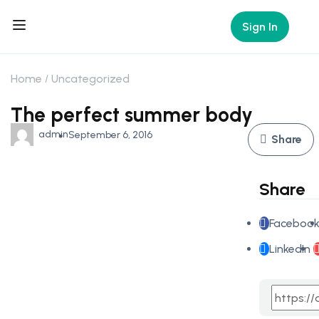
Sign In
Home
Uncategorized
The perfect summer body
admin
September 6, 2016
Share
Share
Faceboo
LinkedIn